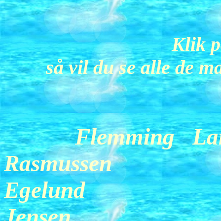
Klik p
så vil du se alle de m
Flemming Lar
Rasmussen
Jo
Egelu
Jensen