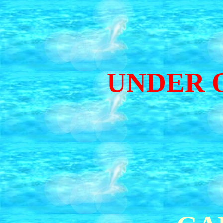
UNDER 